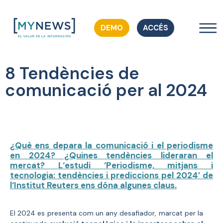
DEMO
ACCÉS
8 Tendències de
comunicació per al 2024
¿Què ens depara la comunicació i el periodisme
en 2024? ¿Quines tendències lideraran el
mercat? L
‘
estudi ‘Periodisme, mitjans i
tecnologia: tendències i prediccions pel 2024’ de
l
‘
Institut Reuters ens dóna algunes claus.
El 2024 es presenta com un any desafiador, marcat per la