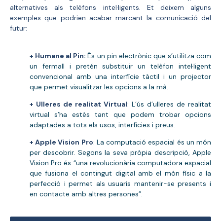
alternatives als telèfons intel·ligents. Et deixem alguns
exemples que podrien acabar marcant la comunicació del
futur:
+ Humane al Pin
:
És un pin electrònic que s’utilitza com
un fermall i pretén substituir un telèfon intel·ligent
convencional amb una interfície tàctil i un projector
que permet visualitzar les opcions a la mà.
+ Ulleres de realitat Virtual
:
L’ús d’ulleres de realitat
virtual s’ha estès tant que podem trobar opcions
adaptades a tots els usos, interfícies i preus.
+ Apple Vision Pro
:
La computació espacial és un món
per descobrir. Segons la seva pròpia descripció, Apple
Vision Pro és “una revolucionària computadora espacial
que fusiona el contingut digital amb el món físic a la
perfecció i permet als usuaris mantenir-se presents i
en contacte amb altres persones”.