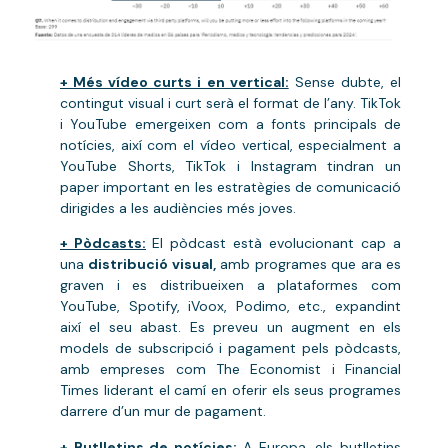
+ Més vídeo curts i en vertical:
Sense dubte, el
contingut visual i curt serà el format de l’any. TikTok
i YouTube emergeixen com a fonts principals de
notícies, així com el vídeo vertical, especialment a
YouTube Shorts, TikTok i Instagram tindran un
paper important en les estratègies de comunicació
dirigides a les audiències més joves.
+ Pòdcasts:
El pòdcast està evolucionant cap a
una
distribució visual,
amb programes que ara es
graven i es distribueixen a plataformes com
YouTube, Spotify, iVoox, Podimo, etc., expandint
així el seu abast. Es preveu un augment en els
models de subscripció i pagament pels pòdcasts,
amb empreses com The Economist i Financial
Times liderant el camí en oferir els seus programes
darrere d’un mur de pagament.
+
Butlletins de notícies:
A Europa, els butlletins