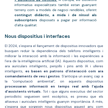
informatius especialitzats també estan guanyant
terreny com a models de negoci rendibles, oferint
contingut didàctic, a mida i de nínxol als
subscriptors
disposats a pagar per informació
d’alta qualitat.
Nous dispositius i interfaces
El 2024, s’espera el llançament de dispositius innovadors que
busquen reduir la dependència dels telèfons intel·ligents i
millorar la interacció amb la informació i les experiències a
l’era de la intel·ligència artificial (IA). Aquests dispositius, com
ara auriculars intel·ligents, penjolls i pins amb IA i ulleres
intel·ligents,
es basen en patrons d’interacció com ara
comandaments de veu i gestos
. S’anticipa un avanç cap a
la “computació ambiental”, on aquests dispositius
processaran informació en temps real amb l’ajuda
d’assistents virtuals.
Tot i que alguns executius del sector
periodístic segueixen sent escèptics, es preveu que els
altaveus i auriculars intel·ligents guanyin importància. A més,
s’espera que sorgeixin nous dispositius aquest any, com