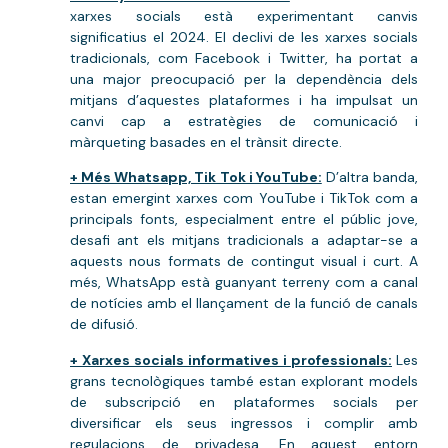
xarxes socials està experimentant canvis
significatius el 2024. El declivi de les xarxes socials
tradicionals, com Facebook i Twitter, ha portat a
una major preocupació per la dependència dels
mitjans d’aquestes plataformes i ha impulsat un
canvi cap a estratègies de comunicació i
màrqueting basades en el trànsit directe.
+ Més Whatsapp, Tik Tok i YouTube:
D’altra banda,
estan emergint xarxes com YouTube i TikTok com a
principals fonts, especialment entre el públic jove,
desafi ant els mitjans tradicionals a adaptar-se a
aquests nous formats de contingut visual i curt. A
més, WhatsApp està guanyant terreny com a canal
de notícies amb el llançament de la funció de canals
de difusió.
+ Xarxes socials informatives i professionals:
Les
grans tecnològiques també estan explorant models
de subscripció en plataformes socials per
diversificar els seus ingressos i complir amb
regulacions de privadesa. En aquest entorn