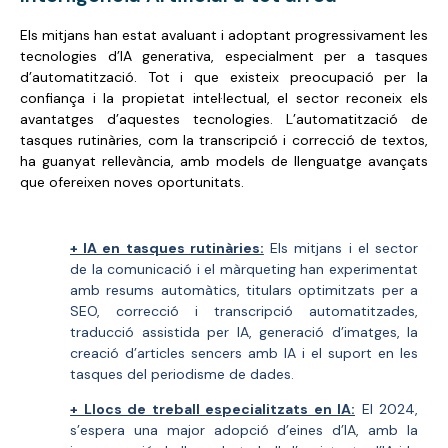
Els mitjans han estat avaluant i adoptant progressivament les
tecnologies d’IA generativa, especialment per a tasques
d’automatització. Tot i que existeix preocupació per la
confiança i la propietat intel·lectual, el sector reconeix els
avantatges d’aquestes tecnologies. L’automatització de
tasques rutinàries, com la transcripció i correcció de textos,
ha guanyat rellevància, amb models de llenguatge avançats
que ofereixen noves oportunitats.
+ IA en tasques rutinàries:
Els mitjans i el sector
de la comunicació i el màrqueting han experimentat
amb resums automàtics, titulars optimitzats per a
SEO, correcció i transcripció automatitzades,
traducció assistida per IA, generació d’imatges, la
creació d’articles sencers amb IA i el suport en les
tasques del periodisme de dades.
+ Llocs de treball especialitzats en IA:
El 2024,
s’espera una major adopció d’eines d’IA, amb la