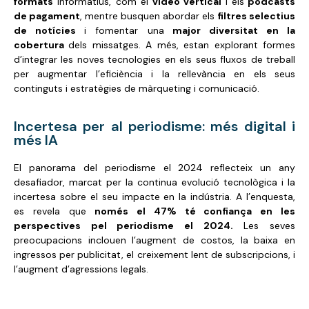
formats
informatius, com el
vídeo vertical
i els
podcasts
de pagament
, mentre busquen abordar els
filtres selectius
de notícies
i fomentar una
major diversitat en la
cobertura
dels missatges. A més, estan explorant formes
d’integrar les noves tecnologies en els seus fluxos de treball
per augmentar l’eficiència i la rellevància en els seus
continguts i estratègies de màrqueting i comunicació.
Incertesa per al periodisme: més digital i
més IA
El panorama del periodisme el 2024 reflecteix un any
desafiador, marcat per la continua evolució tecnològica i la
incertesa sobre el seu impacte en la indústria. A l’enquesta,
es revela que
només el 47% té confiança en les
perspectives pel periodisme el 2024.
Les seves
preocupacions inclouen l’augment de costos, la baixa en
ingressos per publicitat, el creixement lent de subscripcions, i
l’augment d’agressions legals.