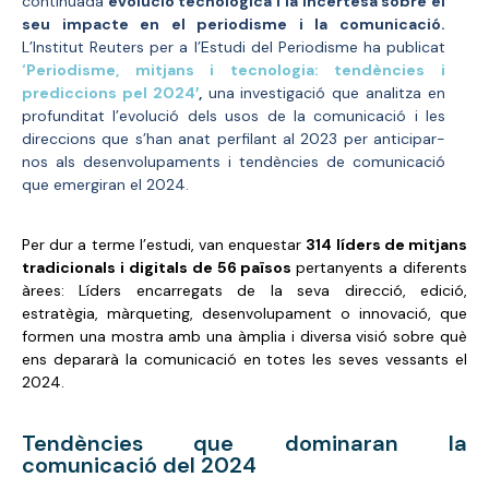
continuada
evolució tecnològica i la incertesa sobre el
seu impacte en el periodisme i la comunicació.
L’Institut Reuters per a l’Estudi del Periodisme ha publicat
‘Periodisme, mitjans i
tecnologia: tendències i
prediccions pel 2024′
,
una investigació que analitza en
profunditat l’evolució dels usos de la comunicació i les
direccions que s’han anat perfilant al 2023 per anticipar-
nos als desenvolupaments i tendències de comunicació
que emergiran el 2024.
Per dur a terme l’estudi, van enquestar
314 líders de mitjans
tradicionals i digitals de 56 països
pertanyents a diferents
àrees: Líders encarregats de la seva direcció, edició,
estratègia, màrqueting, desenvolupament o innovació, que
formen una mostra amb una àmplia i diversa visió sobre què
ens depararà la comunicació en totes les seves vessants el
2024.
Tendències que dominaran la
comunicació del 2024