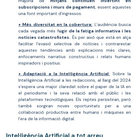
majoria de
mitjans continuen invertint en
subscripcions i murs de pagament
, essent aquestes
una font important d’ingressos.
+ Més diversitat en la cobertura:
L’audiència busca
cada vegada més f
ugir de la fatiga informativa i les
notícies catastrofistes.
És per això que està en alça
facilitar l’evasió selectiva de notícies i contrarestar
aquestes tendències amb explicacions més clares,
enfocaments narratius constructius i relats humans
inspiradors i positius.
+ Adaptació a la Intel·ligència Artificial:
Sobre la
Intel·ligència Artificial a les redaccions, al llarg del 2024
s’espera una major claredat sobre el paper de la IA en
el periodisme i la seva relació amb el públic i les
plataformes tecnològiques. Els reptes persistiran, però
també sorgiran noves oportunitats per a una
col·laboració productiva entre humans i màquines en
l’era de la informació digital.
Intel·ligència Artificial a tot arreu