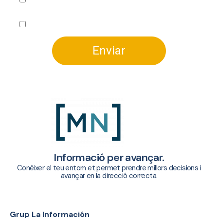
Accepto rebre informació sobre productes i
novetats de MyNews
Accepto
l'avís legal
i la
política de privadesa
Enviar
Informació per avançar.
Conèixer el teu entorn et permet prendre millors decisions i
avançar en la direcció correcta.
Grup La Información