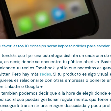
u favor, estos 10 consejos serán imprescindibles para escalar h
e tendrás que fijar una estrategia distinta en cada una de el
 es decir, donde se encuentre tu público objetivo. Bast
n alcance tu red es Facebook, y si lo que necesitas es gen
witter. Pero hay más
redes
. Si tu producto es algo visua
e quieres es relacionarte con otras empresas o ponerte 
en Linkedin o Google +.
or también podemos decir que a la hora de elegir donde 
a red social que puedas gestionar regularmente, que tene
 conseguirá transmitir una imagen descuidada y poco prof