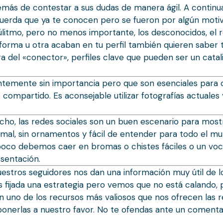
emás de contestar a sus dudas de manera ágil. A continu
ecuerda que ya te conocen pero se fueron por algún mot
itmo, pero no menos importante, los desconocidos, el r
na forma u otra acaban en tu perfil también quieren sabe
ura del «conector», perfiles clave que pueden ser un catal
ntemente sin importancia pero que son esenciales para 
 compartido. Es aconsejable utilizar fotografías actuale
o, las redes sociales son un buen escenario para most
formal, sin ornamentos y fácil de entender para todo el 
oco debemos caer en bromas o chistes fáciles o un vocabul
esentación.
estros seguidores nos dan una información muy útil de lo
os fijada una estrategia pero vemos que no está caland
on uno de los recursos más valiosos que nos ofrecen las r
ponerlas a nuestro favor. No te ofendas ante un comentar