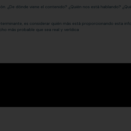
ción. ¿De dónde viene el contenido? ¿Quién nos está hablando? ¿Qu
terminante, es considerar quién más está proporcionando esta info
ho más probable que sea real y verídica
bete a nuestra Newsletter