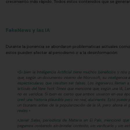
crecimiento más rápido. Todos estos contenidos que se generan s
FakeNews y las IA
Durante la ponencia se abordaron problematicas actuales como 
estos pueden afectar al periodismo o a la desinformación:
«Si bien la Inteligencia Artificial tiene muchos beneficios y no
que, según un documento interno de Microsoft, su inteligencia ar
espectaculares que resultan ser falsas. Los ingenieros llaman 
artículo del New York Times que menciona que, según una IA, Len
no es verídica. Si bien es cierto que ambos vivieron en esa épo
creó una historia plausible pero no real, alucinante. Esto pue
un tsunami antes de la popularización de la IA, pero ahora el
reales.»
«
Javier Salas, periodista de Materia en El País, mencionó que
pegamos contenido sin brindar contexto, sin verificarlo y sin 