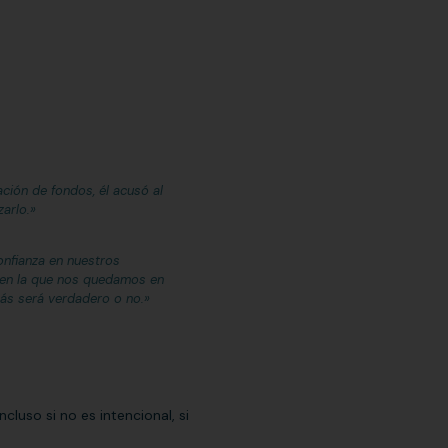
ción de fondos, él acusó al
zarlo.»
nfianza en nuestros
n en la que nos quedamos en
más será verdadero o no.»
luso si no es intencional, si