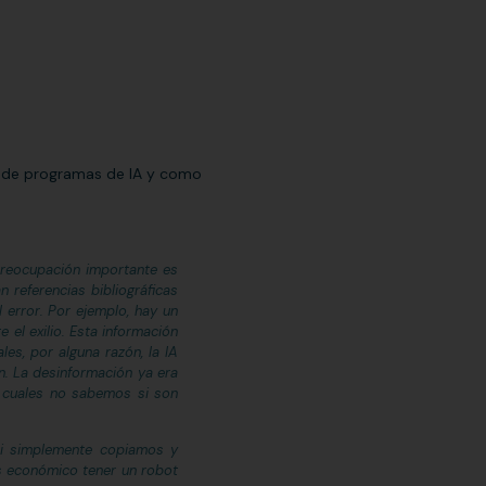
d de programas de IA y como
a preocupación importante es
n referencias bibliográficas
 error. Por ejemplo, hay un
el exilio. Esta información
es, por alguna razón, la IA
n. La desinformación ya era
s cuales no sabemos si son
l si simplemente copiamos y
ás económico tener un robot