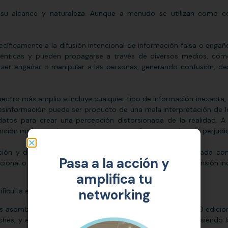
 su alcance y naturaleza. Aunque a menudo se utilizan como co
specíficamente a la difusión intencional de información falsa o eng
uténticas y pueden propagarse a través de diversos medios, como
ser engañar o manipular a las personas, generando confusión, des
pectro más amplio e incluye cualquier tipo de información inexacta
desinformación puede ser producto de una mala interpretación de l
atos para crear una percepción distorsionada de la realidad. A
ción maliciosa de engañar, aunque sus efectos pueden ser perjudic
ión y difusión intencionada de información falsa presentada com
Pasa a la acción y
cional o no, que puede llevar a la confusión o a una comprensión in
amplifica tu
iculta el análisis de esta:
networking
es asombrosa. Por ejemplo, en Wikipedia se realizan 100,000 edicio
s, y en el chat GPT se registran 1.37 millones de visitas, siendo l