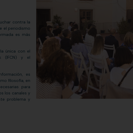
uchar contra la
e el periodismo
formada es más
la única con el
rk (IFCN) y el
formación, es
mo filosofía, en
necesarias para
os los canales y
ste problema y