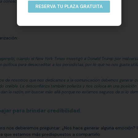
na consecuencia.»
RESERVA TU PLAZA GRATUITA
rización:
ejemplo, cuando el New York Times investigó a Donald Trump por malversa
política para desacreditar a los periodistas, por lo que no nos gusta utili
llos de nosotros que nos dedicamos a la comunicación debemos generar co
ido creíble. La desconfianza también polariza y nos coloca en una posició
dan la razón, sin buscar más allá porque no estamos seguros de si lo de
ajar para brindar credibilidad
imero nos deberemos preguntar:
¿Nos hace generar alguna emoción? Inc
ya que estamos más predispuestos a compartirlo.