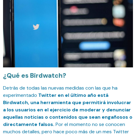
¿Qué es Birdwatch?
Detrás de todas las nuevas medidas con las que ha
experimentado
Twitter en el último año está
Birdwatch,
una herramienta que permitirá involucrar
a los usuarios en el ejercicio de moderar y denunciar
aquellas noticias o contenidos que sean engañosos o
directamente falsos.
Por el momento no se conocen
muchos detalles, pero hace poco más de un mes Twitter