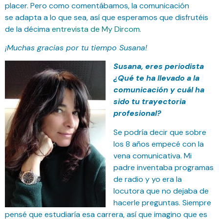
placer.
Pero como comentábamos, la comunicación
se
adapta a lo que sea, así que esperamos que
disfrutéis
de la décima
entrevista de My Dircom.
¡Muchas gracias por tu tiempo Susana!
Susana, eres periodista
¿Qué te ha llevado a la
comunicación y cuál ha
sido tu trayectoria
profesional?
Se podría decir que sobre
los 8 años empecé con la
vena comunicativa. Mi
padre inventaba programas
de radio y yo era la
locutora que no dejaba de
hacerle preguntas. Siempre
pensé que estudiaría esa carrera, así que imagino que es